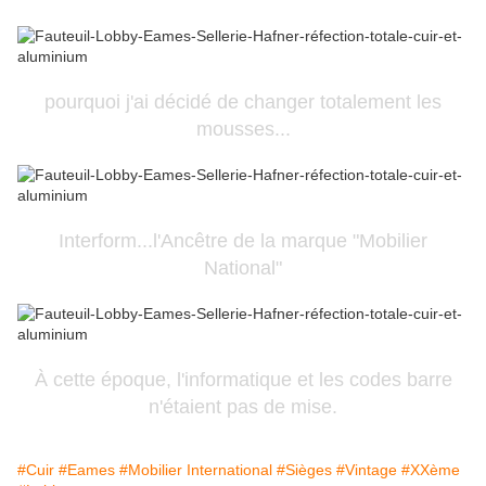
pourquoi j'ai décidé de changer totalement les
mousses...
Interform...l'Ancêtre de la marque "Mobilier
National"
À cette époque, l'informatique et les codes barre
n'étaient pas de mise.
#Cuir
#Eames
#Mobilier International
#Sièges
#Vintage
#XXème