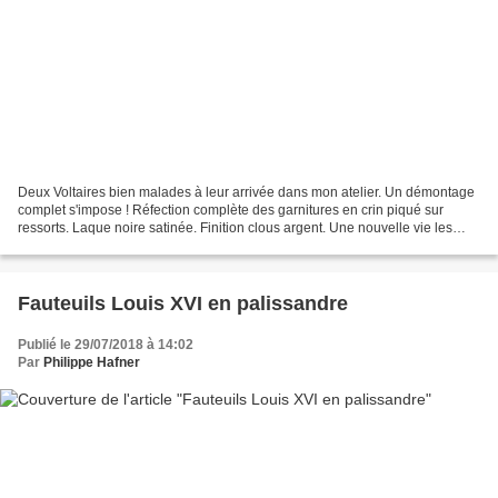
Deux Voltaires bien malades à leur arrivée dans mon atelier. Un démontage
complet s'impose ! Réfection complète des garnitures en crin piqué sur
ressorts. Laque noire satinée. Finition clous argent. Une nouvelle vie les
attend dans un intérieur conte...
Fauteuils Louis XVI en palissandre
Publié le 29/07/2018 à 14:02
Par
Philippe Hafner