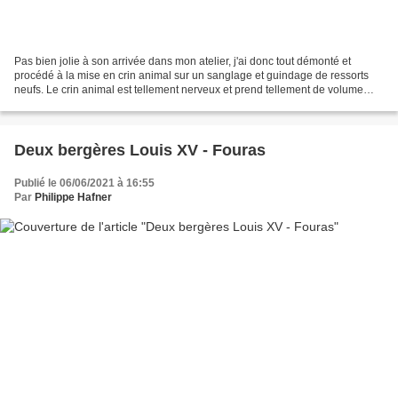
Pas bien jolie à son arrivée dans mon atelier, j'ai donc tout démonté et
procédé à la mise en crin animal sur un sanglage et guindage de ressorts
neufs. Le crin animal est tellement nerveux et prend tellement de volume
que l'on se demande si tout ça va...
Deux bergères Louis XV - Fouras
Publié le 06/06/2021 à 16:55
Par
Philippe Hafner