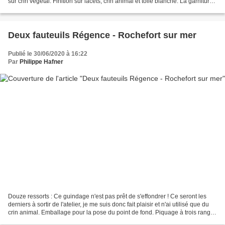
sur crin végétal. Finition sur lacets, crin animal et toile blanche. La garniture
du dossier...
Deux fauteuils Régence - Rochefort sur mer
Publié le 30/06/2020 à 16:22
Par
Philippe Hafner
Douze ressorts : Ce guindage n'est pas prêt de s'effondrer ! Ce seront les
derniers à sortir de l'atelier, je me suis donc fait plaisir et n'ai utilisé que du
crin animal. Emballage pour la pose du point de fond. Piquage à trois rangs
plus bourrelet noué....