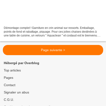
Démontage complet ! Garniture en crin animal sur ressorts. Emballage,
points de fond et rabattage, piquage. Pour ces jolies chaises destinées à
une table de cuisine, un velours " Aquaclean " et costaud est le bienvenu.
Finition cloutée. Les mêmes à leur...
Page suivante >
Hébergé par Overblog
Top articles
Pages
Contact
Signaler un abus
C.G.U.