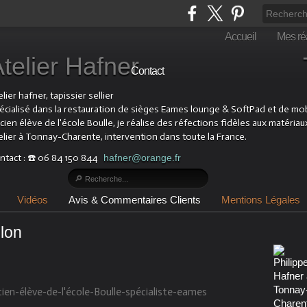
Accueil
Mes réa
Atelier Hafner Tapis
Contact
lier hafner, tapissier sellier
écialisé dans la restauration de sièges Eames lounge & SoftPad et de mobil
cien élève de l'école Boulle, je réalise des réfections fidèles aux matériau
elier à Tonnay-Charente, intervention dans toute la France.
ntact : ☎️ 06 84 150 844
hafner@orange.fr
Vidéos
Avis & Commentaires Clients
Mentions Légales
llon