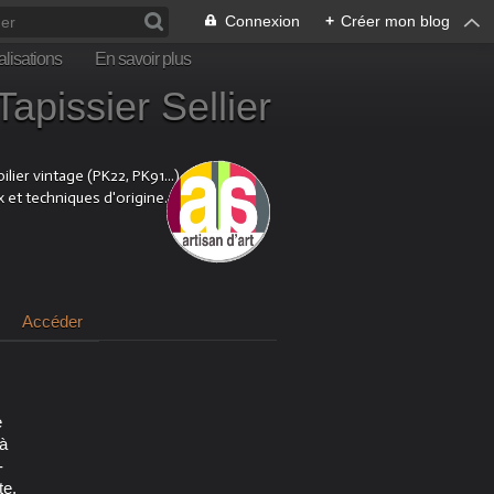
Connexion
+
Créer mon blog
lisations
En savoir plus
sier Sellier
ier vintage (PK22, PK91...).
x et techniques d'origine.
Accéder