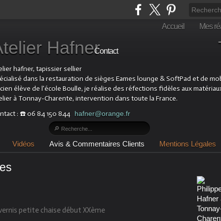
Accueil
Mes réa
Atelier Hafner Tapis
Contact
lier hafner, tapissier sellier
écialisé dans la restauration de sièges Eames lounge & SoftPad et de mobil
cien élève de l'école Boulle, je réalise des réfections fidèles aux matériau
elier à Tonnay-Charente, intervention dans toute la France.
ntact : ☎️ 06 84 150 844
hafner@orange.fr
Vidéos
Avis & Commentaires Clients
Mentions Légales
tes