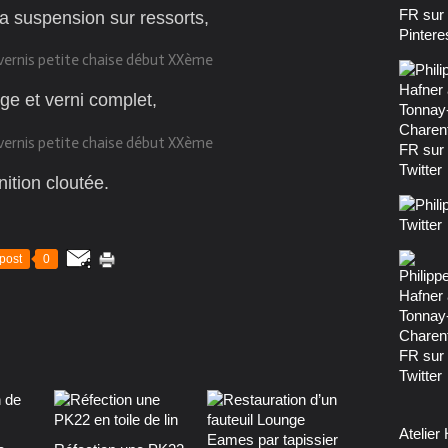
la suspension sur ressorts,
e et verni complet,
inition cloutée.
post
0
Atelier