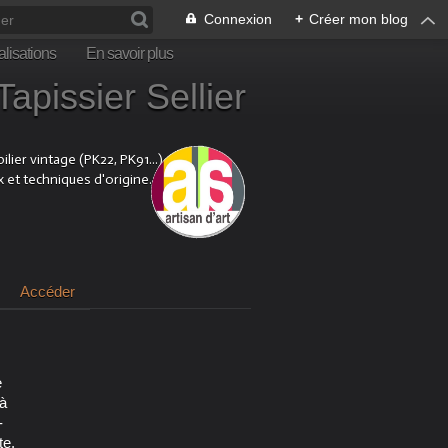
Connexion
+
Créer mon blog
lisations
En savoir plus
sier Sellier
ier vintage (PK22, PK91...).
x et techniques d'origine.
Accéder