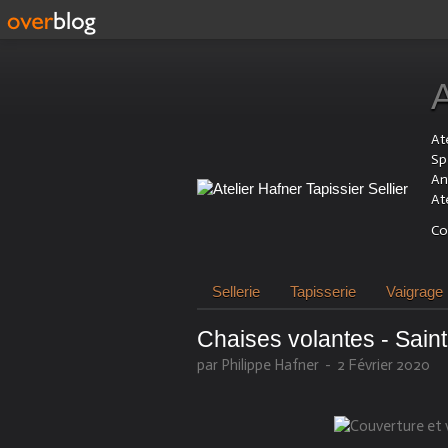
Ate
Sp
An
At
Co
Sellerie
Tapisserie
Vaigrage
Chaises volantes - Sain
par Philippe Hafner
-
2 Février 2020