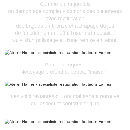
Comme à chaque fois
un démontage complet y compris des piétements
avec rectification
des bagues en bronze et rattrapage du jeu
de fonctionnement dû à l'usure s'imposait...
Suivi d'un polissage et d'une remise en teinte.
Pour les coques :
Nettoyage profond et popote "maison".
Les voici restaurés qui ont maintenant retrouvé
leur aspect et confort d'origine.