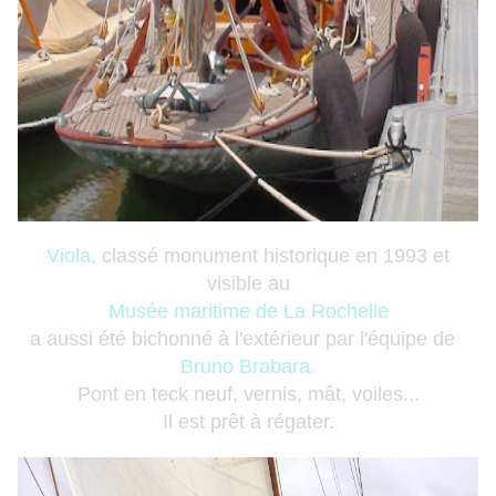
Viola
, classé monument historique en 1993 et
visible au
Musée maritime de La Rochelle
a aussi été bichonné à l'extérieur par l'équipe de
Bruno Brabara
.
Pont en teck neuf, vernis, mât, voiles...
Il est prêt à régater.