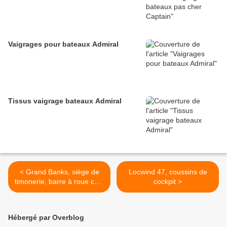
Vaigrages pour bateaux Admiral
Tissus vaigrage bateaux Admiral
< Grand Banks, siège de
Locwind 47, coussins de
timonerie, barre à roue cuir,
cockpit >
coussins de cockpit & bains
de soleil
Hébergé par Overblog