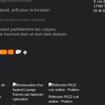
9, rue
17430 
auré, prêt pour la livraison.
05 46 8
sent parfaitement les coques,
ir tournent bien et sont bien dodues.
post
0
e
Réfection PK22 cuir
aniline - Poitiers