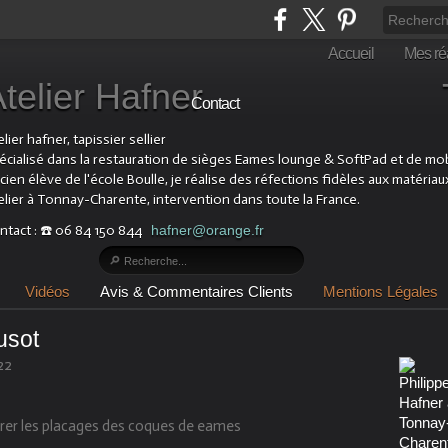
Accueil
Mes réa
Atelier Hafner Tapis
Contact
lier hafner, tapissier sellier
écialisé dans la restauration de sièges Eames lounge & SoftPad et de mobil
cien élève de l'école Boulle, je réalise des réfections fidèles aux matériau
elier à Tonnay-Charente, intervention dans toute la France.
ntact : ☎️ 06 84 150 844
hafner@orange.fr
Vidéos
Avis & Commentaires Clients
Mentions Légales
usot
22