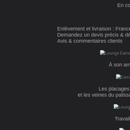
En c
Enlèvement et livraison : Fran
Demandez un devis précis & dét
Avis & commentaires client
s
À son ar
Les placages 
et les veines du palis
Travail