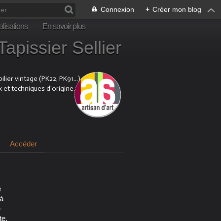
Connexion
+
Créer mon blog
lisations
En savoir plus
sier Sellier
ier vintage (PK22, PK91...).
x et techniques d'origine.
Accéder