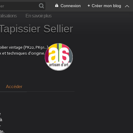
Connexion
+
Créer mon blog
lisations
En savoir plus
sier Sellier
ier vintage (PK22, PK91...).
x et techniques d'origine.
Accéder