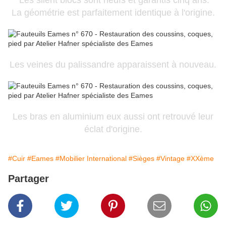
Les silent blocs sont neufs et garantis cinq ans.
La géométrie est parfaitement identique à l'origine.
Les veines du palissandre apparaissent à nouveau.
Les bras en aluminium eux aussi ont retrouvé leur
éclat d'origine.
#Cuir
#Eames
#Mobilier International
#Sièges
#Vintage
#XXème
Partager