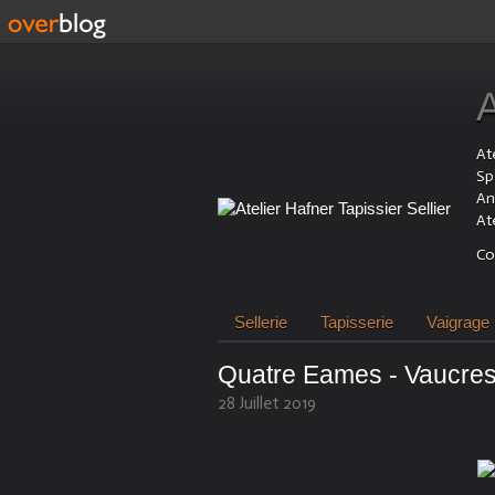
Ate
Sp
An
At
Co
Sellerie
Tapisserie
Vaigrage
Quatre Eames - Vaucre
28 Juillet 2019