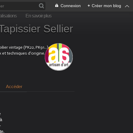
Connexion
+
Créer mon blog
lisations
En savoir plus
sier Sellier
ier vintage (PK22, PK91...).
x et techniques d'origine.
Accéder