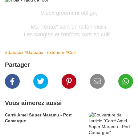
Vieux gréement oblige,
les "Tenax" sont en laiton vieilli.
Les sangles et renforts sont en cuir...
#Bateaux
#Bateaux - extérieur
#Cuir
Partager
Vous aimerez aussi
Carré Amel Super Maramu - Port
Camargue