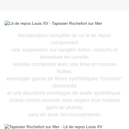
Restauration complète de ce lit de repos
comprenant
une suspension sur sangles fortes, ressorts et
devanture en cuvette.
Matelas composite avec une âme en mousse
Bultex,
enveloppe garnie
de fibres synthétiques "Dynamic"
cloisonnée
et une deuxième enveloppe de ouate synthétique.
Grand confort assurée avec aspect d'un matelas
garni de plumes
sans en avoir les inconvénients.