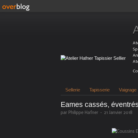
Ate
Sp
An
At
Co
Sellerie
Tapisserie
Vaigrage
Eames cassés, éventrés
par Philippe Hafner
-
21 Janvier 2018