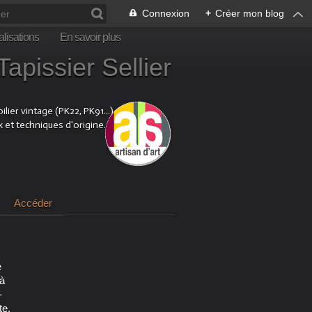
Connexion
+
Créer mon blog
lisations
En savoir plus
sier Sellier
ier vintage (PK22, PK91...).
x et techniques d'origine.
Accéder