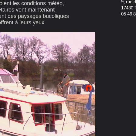
9, rue
oient les conditions météo,
17430 
étaires vont maintenant
05 46 8
ment des paysages bucoliques
offrent à leurs yeux