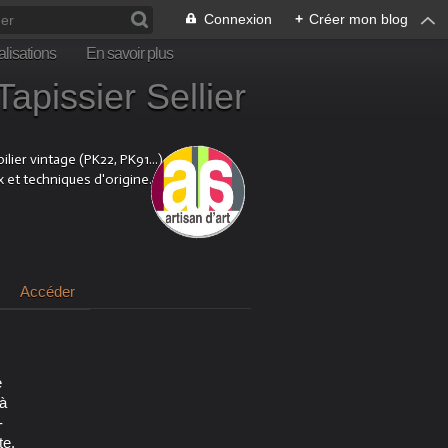
Connexion
+
Créer mon blog
lisations
En savoir plus
sier Sellier
ier vintage (PK22, PK91...).
x et techniques d'origine.
Accéder