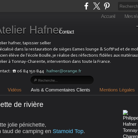
Accueil
Mes réa
Atelier Hafner Tapis
Contact
lier hafner, tapissier sellier
écialisé dans la restauration de sièges Eames lounge & SoftPad et de mobil
cien élève de l'école Boulle, je réalise des réfections fidèles aux matériau
elier à Tonnay-Charente, intervention dans toute la France.
ntact : ☎️ 06 84 150 844
hafner@orange.fr
Vidéos
Avis & Commentaires Clients
Mentions Légales
tte de rivière
tte jolie pénichette,
un taud de camping en
Stamoid Top
.