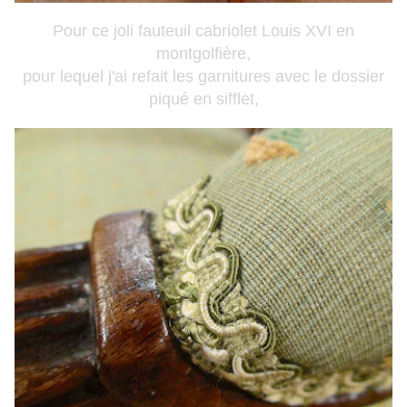
Pour ce joli fauteuil cabriolet Louis XVI en
montgolfière,
pour lequel j'ai refait les garnitures avec le dossier
piqué en sifflet,